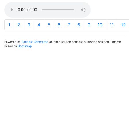
1
2
3
4
5
6
7
8
9
10
11
12
Powered by
Podcast Generator
, an open source podcast publishing solution | Theme
based on
Bootstrap