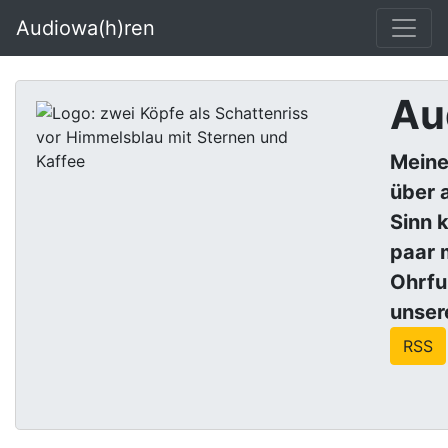
Audiowa(h)ren
Au
Meine
über a
Sinn 
paar 
Ohrf
unser
RSS