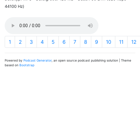
44100 Hz)
1
2
3
4
5
6
7
8
9
10
11
12
Powered by
Podcast Generator
, an open source podcast publishing solution | Theme
based on
Bootstrap