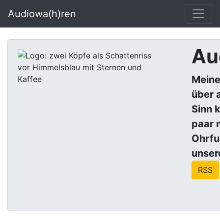
Audiowa(h)ren
Au
Meine
über a
Sinn 
paar 
Ohrf
unser
RSS